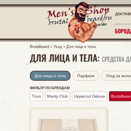
ДОСТАВ
БОРОД
БОРОД
Brutalbeard
Уход
Для лица и тела
ДЛЯ ЛИЦА И ТЕЛА:
СРЕДСТВА Д
Для лица и тела
Парфюм
Уход за вол
Trius
Manly Club
Uppercut Deluxe
Brutalbear