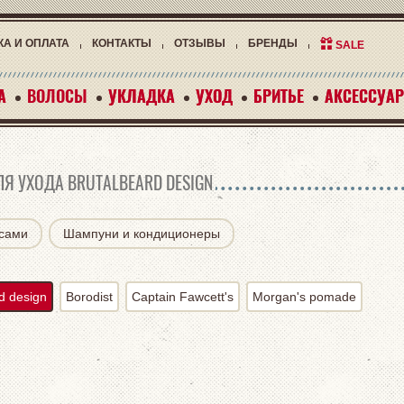
КА И ОПЛАТА
КОНТАКТЫ
ОТЗЫВЫ
БРЕНДЫ
SALE
А
А
ВОЛОСЫ
УКЛАДКА
УКЛАДКА
УХОД
УХОД
БРИТЬЕ
БРИТЬЕ
АКСЕССУА
АКСЕССУА
ЛЯ УХОДА BRUTALBEARD DESIGN
осами
Шампуни и кондиционеры
d design
Borodist
Captain Fawcett's
Morgan's pomade