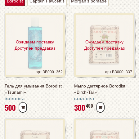
Borodist
Captain Fawcett's
Morgan's pomade
Ожидаем поставку
Ожидаем поставку
Доступен предзаказ
Доступен предзаказ
арт.BB000_362
арт.BB000_337
Гель для умывания Borodist
Мыло дегтярное Borodist
«Tsunami»
«Birch-Tar»
BORODIST
BORODIST
РУБ
РУБ
500
300
РУБ
400