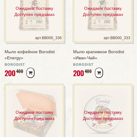
Ожидаем поставку
Ожидаем поставку
Доступен предзаказ
Доступен предзаказ
арт.BB000_336
арт.BB000_333
Мыло кофейное Borodist
Мыло крапивное Borodist
«Energy»
«Иван-Чай»
BORODIST
BORODIST
РУБ
РУБ
200
200
РУБ
РУБ
400
400
Ожидаем поставку
Ожидаем поставку
Доступен предзаказ
Доступен предзаказ