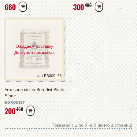
РУБ
РУБ
660
300
РУБ
400
Ожидаем поставку
Доступен предзаказ
арт.BB000_66
Угольное мыло Borodist Black
Stone
BORODIST
РУБ
200
РУБ
400
Показано с 1 по 9 из 9 (всего 1 страниц)