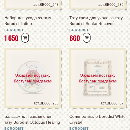
арт.BB000_248
арт.BB000_236
Набор для ухода за тату
Тату крем для ухода за тату
Borodist Tattoo
Borodist Snake Recover
BORODIST
BORODIST
РУБ
РУБ
1 650
660
Ожидаем поставку
Ожидаем поставку
Доступен предзаказ
Доступен предзаказ
арт.BB000_235
арт.BB000_67
Бальзам для заживления
Соляное мыло Borodist White
тату Borodist Octopus Healing
Crystal
BORODIST
BORODIST