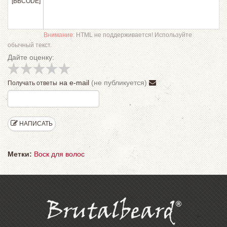
[BBCODE]
Внимание:
HTML не поддерживается! Используйте
обычный текст.
Дайте оценку:
на e-mail
(не публикуется)
Получать ответы
НАПИСАТЬ
Метки:
Воск для волос