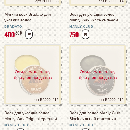
арт.BB000_88
арт.BB000_114
Мягкий воск Bradato для
Воск для укладки волос
укладки волос
Manly Wax White сильной
фиксации
BRADATO
MANLY CLUB
Р
Р
400
750
Р
800
У
У
У
Б
Б
Б
Ожидаем поставку
Ожидаем поставку
Доступен предзаказ
Доступен предзаказ
арт.BB000_113
арт.BB000_112
Воск для укладки волос
Воск для волос Manly Club
Manly Wax Original средней
Black сильной фиксации
фиксации
MANLY CLUB
MANLY CLUB