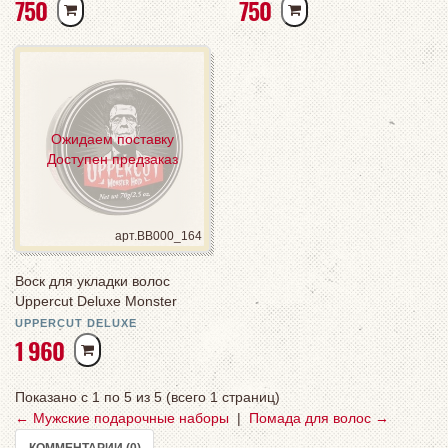
Р
Р
750
750
У
У
Б
Б
Ожидаем поставку
Доступен предзаказ
арт.BB000_164
Воск для укладки волос
Uppercut Deluxe Monster
Hold сильной фиксации
UPPERCUT DELUXE
Р
1 960
У
Б
Показано с 1 по 5 из 5 (всего 1 страниц)
← Мужские подарочные наборы
|
Помада для волос →