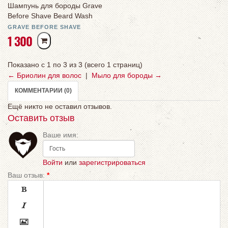
Шампунь для бороды Grave
Before Shave Beard Wash
Shampoo с арагановым
GRAVE BEFORE SHAVE
Р
1 300
маслом
У
Б
Показано с 1 по 3 из 3 (всего 1 страниц)
← Бриолин для волос
|
Мыло для бороды →
КОММЕНТАРИИ (0)
Ещё никто не оставил отзывов.
Оставить отзыв
Ваше имя:
Войти
или
зарегистрироваться
Ваш отзыв:
*


