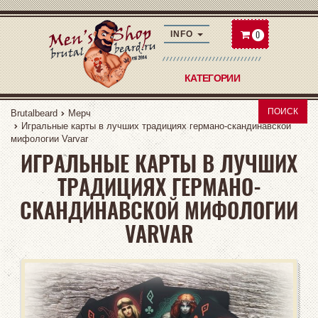
0
INFO
КАТЕГОРИИ
ПОИСК
Brutalbeard
Мерч
Игральные карты в лучших традициях германо-скандинавской
мифологии Varvar
ИГРАЛЬНЫЕ КАРТЫ В ЛУЧШИХ
ТРАДИЦИЯХ ГЕРМАНО-
СКАНДИНАВСКОЙ МИФОЛОГИИ
VARVAR