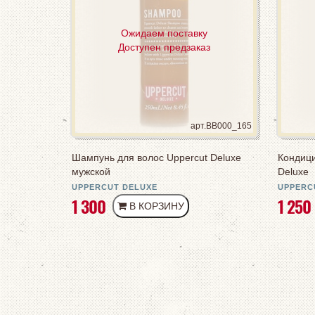
Ожидаем поставку
Доступен предзаказ
арт.BB000_165
Шампунь для волос Uppercut Deluxe
Кондици
мужской
Deluxe
UPPERCUT DELUXE
UPPERC
РУБ
1 300
1 250
В КОРЗИНУ