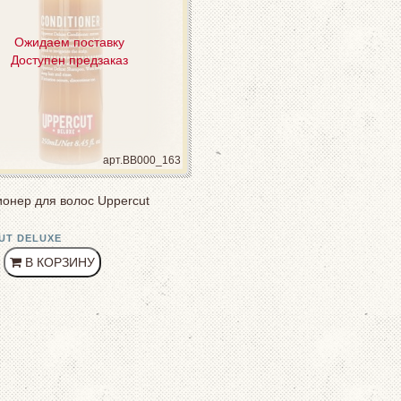
Ожидаем поставку
Доступен предзаказ
арт.BB000_163
онер для волос Uppercut
UT DELUXE
РУБ
В КОРЗИНУ