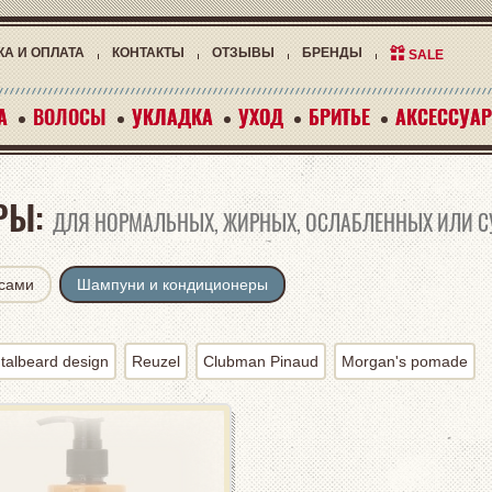
КА И ОПЛАТА
КОНТАКТЫ
ОТЗЫВЫ
БРЕНДЫ
SALE
А
А
ВОЛОСЫ
УКЛАДКА
УКЛАДКА
УХОД
УХОД
БРИТЬЕ
БРИТЬЕ
АКСЕССУА
АКСЕССУА
РЫ:
ДЛЯ НОРМАЛЬНЫХ, ЖИРНЫХ, ОСЛАБЛЕННЫХ ИЛИ СУ
осами
Шампуни и кондиционеры
talbeard design
Reuzel
Clubman Pinaud
Morgan's pomade