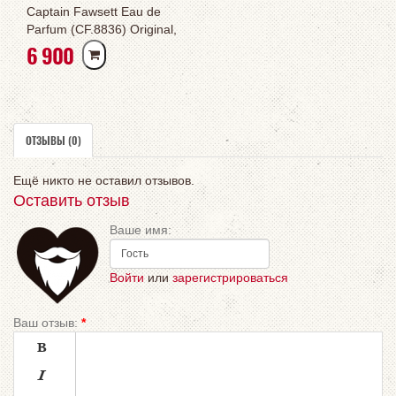
Captain Fawsett Eau de
Parfum (CF.8836) Original,
РУБ
6 900
50ml
ОТЗЫВЫ (0)
Ещё никто не оставил отзывов.
Оставить отзыв
Ваше имя:
Войти
или
зарегистрироваться
Ваш отзыв:
*

