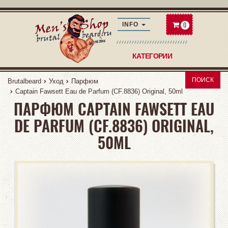
0
INFO
КАТЕГОРИИ
ПОИСК
Brutalbeard
Уход
Парфюм
Captain Fawsett Eau de Parfum (CF.8836) Original, 50ml
ПАРФЮМ CAPTAIN FAWSETT EAU
DE PARFUM (CF.8836) ORIGINAL,
50ML