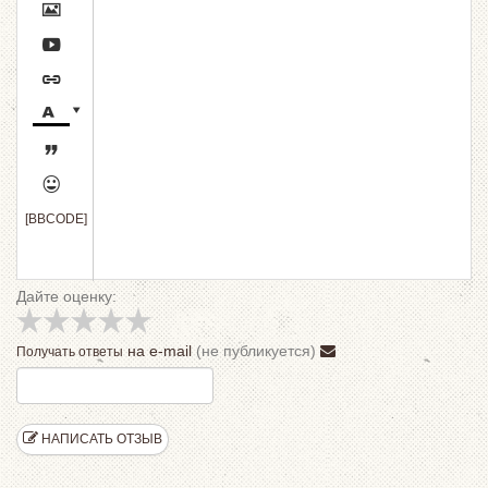







[BBCODE]
Дайте оценку:
на e-mail
(не публикуется)
Получать ответы
НАПИСАТЬ ОТЗЫВ