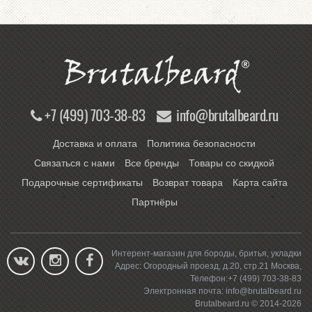
+7 (499) 703-38-83
info@brutalbeard.ru
Доставка и оплата
Политика безопасности
Связаться с нами
Все бренды
Товары со скидкой
Подарочные сертификаты
Возврат товара
Карта сайта
Партнёры
Интерент-магазин для бороды, бритья, укладки
Адрес:
Огородный проезд, д.20, стр.21
Москва
,
Телефон:
+7 (499) 703-38-83
Электронная почта:
info@brutalbeard.ru
Brutalbeard.ru © 2014-2026