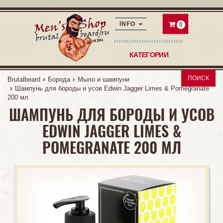
0
INFO
КАТЕГОРИИ
ПОИСК
Brutalbeard
Борода
Мыло и шампуни
Шампунь для бороды и усов Edwin Jagger Limes & Pomegranate
200 мл
ШАМПУНЬ ДЛЯ БОРОДЫ И УСОВ
EDWIN JAGGER LIMES &
POMEGRANATE 200 МЛ