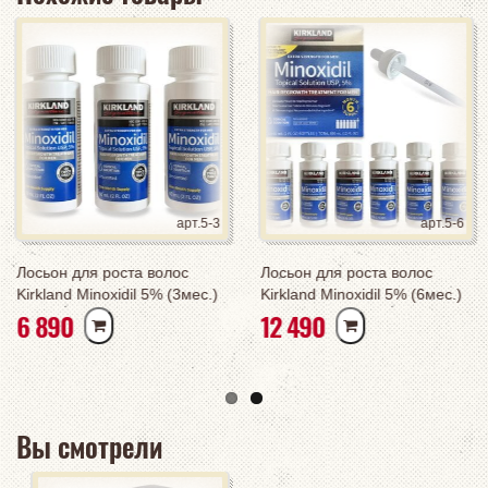
арт.5-3
арт.5-6
Лосьон для роста волос
Лосьон для роста волос
Kirkland Minoxidil 5% (3мес.)
Kirkland Minoxidil 5% (6мес.)
РУБ
РУБ
6 890
12 490
курс
полный курс
Вы смотрели