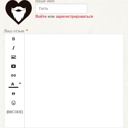
Ваше имя:
Войти
или
зарегистрироваться
Ваш отзыв:
*









[BBCODE]