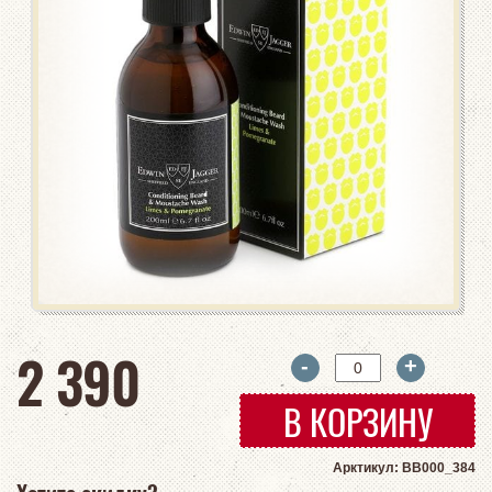
руб
2 390
-
+
В КОРЗИНУ
Арктикул: BB000_384