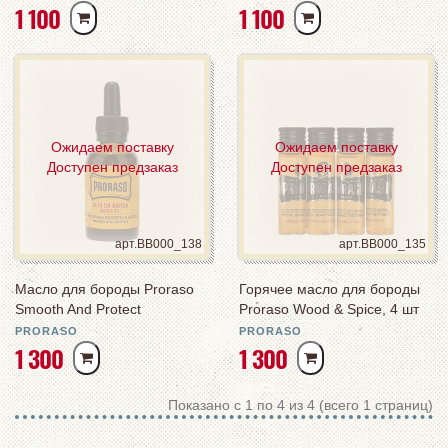
РУБ
РУБ
1 100
1 100
Ожидаем поставку
Ожидаем поставку
Доступен предзаказ
Доступен предзаказ
арт.BB000_138
арт.BB000_135
Масло для бороды Proraso
Горячее масло для бороды
Smooth And Protect
Proraso Wood & Spice, 4 шт
по 17 мл
PRORASO
PRORASO
РУБ
РУБ
1 300
1 300
Показано с 1 по 4 из 4 (всего 1 страниц)