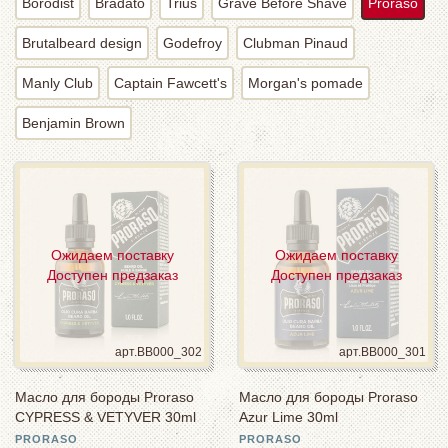
Borodist
Bradato
Trius
Grave Before Shave
Proraso
Brutalbeard design
Godefroy
Clubman Pinaud
Manly Club
Captain Fawcett's
Morgan's pomade
Benjamin Brown
Ожидаем поставку
Ожидаем поставку
Доступен предзаказ
Доступен предзаказ
арт.BB000_302
арт.BB000_301
Масло для бороды Proraso
Масло для бороды Proraso
CYPRESS & VETYVER 30ml
Azur Lime 30ml
PRORASO
PRORASO