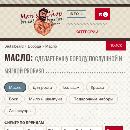
0
INFO
КАТЕГОРИИ
ПОИСК
Brutalbeard
Борода
Масло
МАСЛО:
СДЕЛАЕТ ВАШУ БОРОДУ ПОСЛУШНОЙ И
МЯГКОЙ PRORASO
Масло
Для роста
Бальзам
Краска
Воск
Мыло и шампуни
Подарочные наборы
Аксессуары