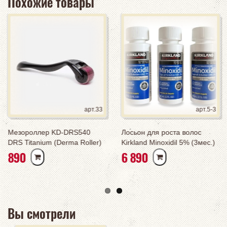
Похожие товары
арт.33
арт.5-3
Мезороллер KD-DRS540
Лосьон для роста волос
DRS Titanium (Derma Roller)
Kirkland Minoxidil 5% (3мес.)
РУБ
РУБ
890
6 890
курс
Вы смотрели