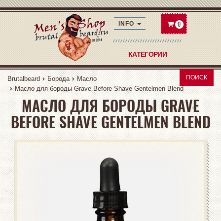
0
INFO
КАТЕГОРИИ
ПОИСК
Brutalbeard
Борода
Масло
Масло для бороды Grave Before Shave Gentelmen Blend
МАСЛО ДЛЯ БОРОДЫ GRAVE
BEFORE SHAVE GENTELMEN BLEND