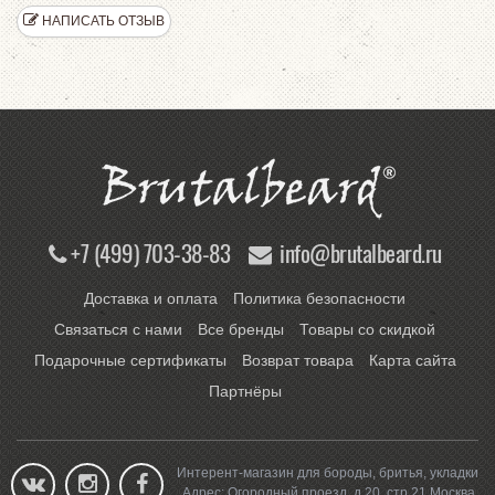
НАПИСАТЬ ОТЗЫВ
+7 (499) 703-38-83
info@brutalbeard.ru
Доставка и оплата
Политика безопасности
Связаться с нами
Все бренды
Товары со скидкой
Подарочные сертификаты
Возврат товара
Карта сайта
Партнёры
Интерент-магазин для бороды, бритья, укладки
Адрес:
Огородный проезд, д.20, стр.21
Москва
,