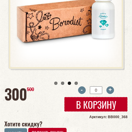
руб
300
-
+
руб
500
В КОРЗИНУ
Арктикул: BB000_368
Хотите скидку?