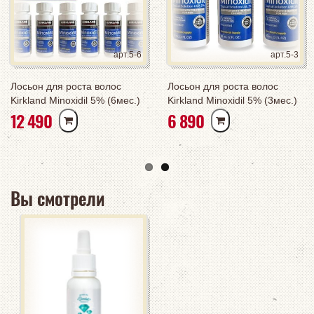
арт.5-6
арт.5-3
Лосьон для роста волос
Лосьон для роста волос
Kirkland Minoxidil 5% (6мес.)
Kirkland Minoxidil 5% (3мес.)
РУБ
РУБ
12 490
6 890
полный курс
курс
Вы смотрели