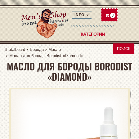
0
INFO
КАТЕГОРИИ
ПОИСК
Brutalbeard
Борода
Масло
Масло для бороды Borodist «Diamond»
МАСЛО ДЛЯ БОРОДЫ BORODIST
«DIAMOND»