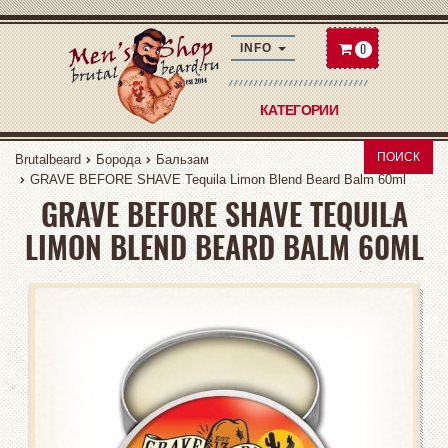
0
INFO
КАТЕГОРИИ
ПОИСК
Brutalbeard
Борода
Бальзам
GRAVE BEFORE SHAVE Tequila Limon Blend Beard Balm 60ml
GRAVE BEFORE SHAVE TEQUILA
LIMON BLEND BEARD BALM 60ML