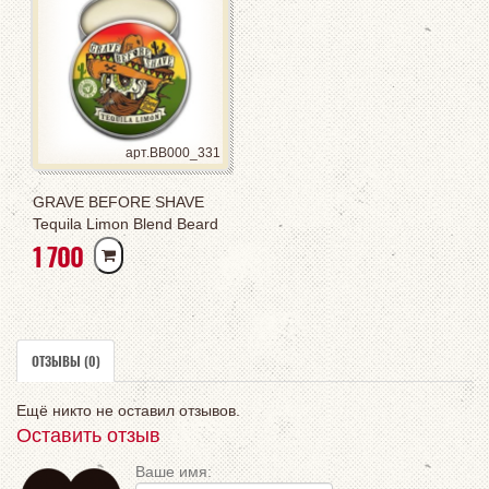
арт.BB000_331
GRAVE BEFORE SHAVE
Tequila Limon Blend Beard
РУБ
1 700
Balm 60ml
ОТЗЫВЫ (0)
Ещё никто не оставил отзывов.
Оставить отзыв
Ваше имя: