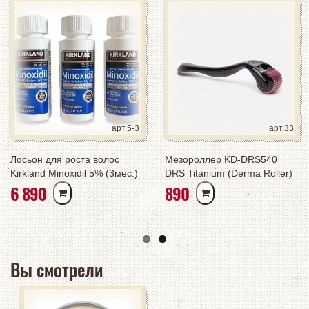
арт.5-3
арт.33
Лосьон для роста волос
Мезороллер KD-DRS540
Kirkland Minoxidil 5% (3мес.)
DRS Titanium (Derma Roller)
РУБ
РУБ
6 890
890
курс
Вы смотрели