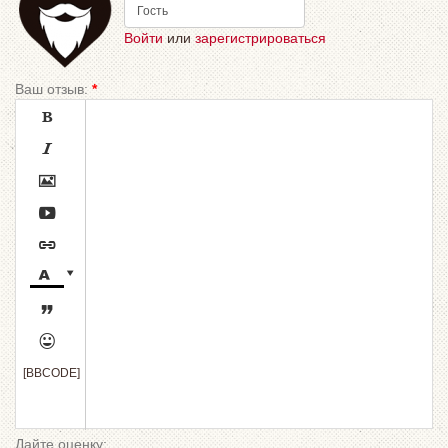
Войти
или
зарегистрироваться
Ваш отзыв:
*









[BBCODE]
Дайте оценку: