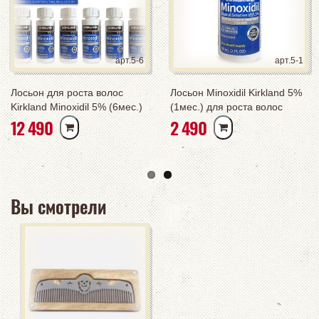
арт.5-6
арт.5-1
Лосьон для роста волос
Лосьон Minoxidil Kirkland 5%
Kirkland Minoxidil 5% (6мес.)
(1мес.) для роста волос
РУБ
РУБ
12 490
2 490
полный курс
Вы смотрели