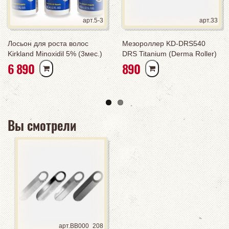
арт.5-3
арт.33
он для роста волос
Мезороллер KD-DRS540
Лосьо
and Minoxidil 5% (3мес.)
DRS Titanium (Derma Roller)
(1мес
РУБ
РУБ
90
890
2 4
Вы смотрели
арт.BB000_208