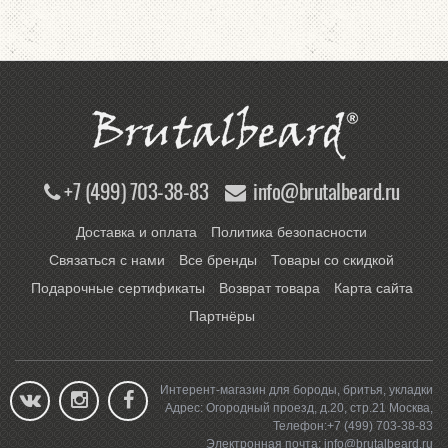
+7 (499) 703-38-83
info@brutalbeard.ru
Доставка и оплата
Политика безопасности
Связаться с нами
Все бренды
Товары со скидкой
Подарочные сертификаты
Возврат товара
Карта сайта
Партнёры
Интерент-магазин для бороды, бритья, укладки
Адрес:
Огородный проезд, д.20, стр.21
Москва
,
Телефон:
+7 (499) 703-38-83
Электронная почта:
info@brutalbeard.ru