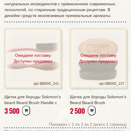
натуральных ингредиентов с применением современных
технологий, по старинным традиционным рецептам. В
динейке средств эксклюзивные премиальные ароматы.
Ожидаем поставку
Ожидаем поставку
Доступен предзаказ
Доступен предзаказ
арт.BB000_241
арт.BB000_237
Щетка для бороды Solomon's
Щетка для бороды Solomon's
beard Beard Brush Handle с
Beard Beard Brush
РУБ
РУБ
3 500
2 500
ручкой
Показано с 1 по 2 из 2 (всего 1 страниц)