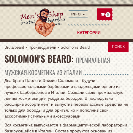
0
INFO
КАТЕГОРИИ
ПОИСК
Brutalbeard
Производители
Solomon's Beard
SOLOMON'S BEARD:
ПРЕМИАЛЬНАЯ
МУЖСКАЯ КОСМЕТИКА ИЗ ИТАЛИИ
Два брата Паоло и Элизио Соломоне - будучи
профессиональными барберами и владельцами одного из
лучших барбершопов в Италии. Создали свою премиальную
линию косметики для ухода за бородой. В последствии
расширив ассортимент и выпустив первоклассные средства не
только для бороды и для бритья, но и пополнив свой
ассортимент стильными аксессуарами.
Вся косметика выпускается в фармацевтической лаборатории
базирующейся в Италии. Состав продуктов основан из