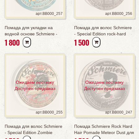
арт.BB000_257
арт.BB000_256
Помада для укладки на
Помада для волос Schmiere
водной основе Schmiere -
- Special Edition rock-hard
РУБ
РУБ
1 800
1 500
Pomade water-based strong
Prison Blues сильной
сильной фиксации 250 мл
фиксации
Ожидаем поставку
Ожидаем поставку
Доступен предзаказ
Доступен предзаказ
арт.BB000_255
арт.BB000_247
Помада для волос Schmiere
Помада Schmiere Rock Hard
- Special Edition Zombie
Hair Pomade Meteor Dust для
strong сильной фиксации
укладки волос сверхсильной