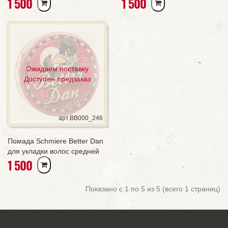
РУБ
РУБ
1 500
1 500
фиксации
Ожидаем поставку
Доступен предзаказ
арт.BB000_246
Помада Schmiere Better Dan
для укладки волос средней
РУБ
1 500
фиксации
Показано с 1 по 5 из 5 (всего 1 страниц)