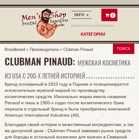
0
INFO
КАТЕГОРИИ
ПОИСК
Brutalbeard
Производители
Clubman Pinaud
CLUBMAN PINAUD:
МУЖСКАЯ КОСМЕТИКА
ИЗ USA С 200-Х ЛЕТНЕЙ ИСТОРИЕЙ
Бренд основанный в 1810 году в Париже и позиционируется
исключительно мужской маркой по производству
косметических средств. Изначально марка имела название
Penaud и лишь в 1900-х годах после косметического бума
перешла в отдельный бренд и была приобретена компанией
American International Industries (AII).
Благодаря своей истории и качественным ингредиентам, а так
же доступной цене - Clubman Pinaud завоевал рынок средств
для бороды и остальной косметики для мужчин в Северной