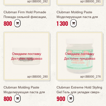
арт.BB000_282
арт.BB000_281
Clubman Firm Hold Pomade
Clubman Molding Paste
Помада сильной фиксации,
Моделирующая паста для
РУБ
РУБ
800
1 300
48,2 г
укладки волос, 113 г
Ожидаем поставку
Ожидаем поставку
Доступен предзаказ
Доступен предзаказ
арт.BB000_280
арт.BB000_276
Clubman Molding Paste
Clubman Extreme Hold Styling
Моделирующая паста для
Gel Гель для укладки сверх-
РУБ
РУБ
800
900
укладки волос, 48,2 г
сильной фиксации, 480 мл