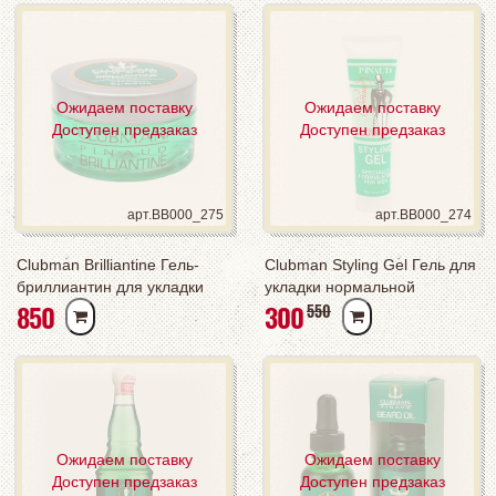
Ожидаем поставку
Ожидаем поставку
Доступен предзаказ
Доступен предзаказ
арт.BB000_275
арт.BB000_274
Clubman Brilliantine Гель-
Clubman Styling Gel Гель для
бриллиантин для укладки
укладки нормальной
РУБ
РУБ
850
300
РУБ
550
волос, 100 мл
фиксации, 110 мл
Ожидаем поставку
Ожидаем поставку
Доступен предзаказ
Доступен предзаказ