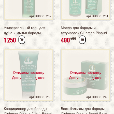
арт.BB000_262
арт.BB000_261
Универсальный гель для
Масло для бороды и
душа и мытья бороды
татуировок Clubman Pinaud
РУБ
РУБ
1 250
400
РУБ
500
Clubman Pinaud Reserve
Beard and Tattoo Oil
Beard and Body Wash 430 мл
Ожидаем поставку
Ожидаем поставку
Доступен предзаказ
Доступен предзаказ
арт.BB000_260
арт.BB000_245
Кондиционер для бороды
Воск-бальзам для бороды
Clubman Pinaud 2-in-1 Beard
Clubman Pinaud Beard Balm