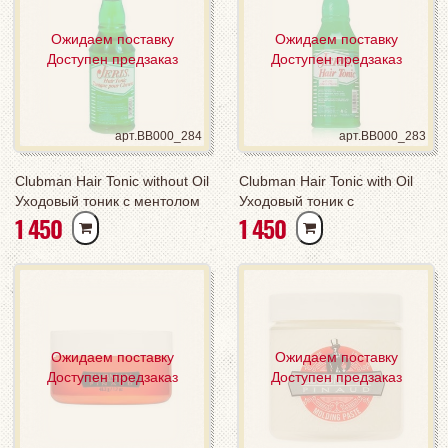
Ожидаем поставку
Ожидаем поставку
Доступен предзаказ
Доступен предзаказ
арт.BB000_284
арт.BB000_283
Сlubman Hair Tonic without Oil
Clubman Hair Tonic with Oil
Уходовый тоник с ментолом
Уходовый тоник с
РУБ
РУБ
1 450
1 450
и эвкалиптом для жирных
натуральным маслом для
волос, 420 мл (L)
сухих волос, 420 мл (L)
Ожидаем поставку
Ожидаем поставку
Доступен предзаказ
Доступен предзаказ