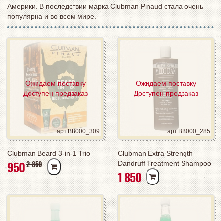
Америки. В последствии марка Clubman Pinaud стала очень
популярна и во всем мире.
Ожидаем поставку
Ожидаем поставку
Доступен предзаказ
Доступен предзаказ
арт.BB000_309
арт.BB000_285
Clubman Beard 3-in-1 Trio
Сlubman Extra Strength
РУБ
950
РУБ
2 850
Dandruff Treatment Shampoo
РУБ
1 850
Шампунь против перхоти
усиленного действия, 480 мл
(L)