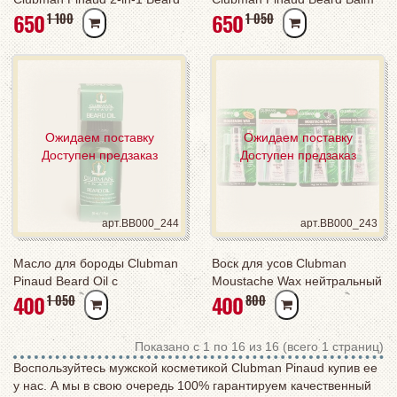
РУБ
РУБ
650
650
РУБ
РУБ
1 100
1 050
Conditioner
& Styling Wax
Ожидаем поставку
Ожидаем поставку
Доступен предзаказ
Доступен предзаказ
арт.BB000_244
арт.BB000_243
Масло для бороды Clubman
Воск для усов Clubman
Pinaud Beard Oil с
Moustache Wax нейтральный
РУБ
РУБ
400
400
РУБ
РУБ
1 050
800
добавлением арганы,
или затемняющий: черный,
макадамии, моринги и
коричневый, каштановый
витамина Е
Показано с 1 по 16 из 16 (всего 1 страниц)
Воспользуйтесь мужской косметикой Clubman Pinaud купив ее
у нас. А мы в свою очередь 100% гарантируем качественный